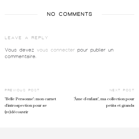
NO COMMENTS
LEAVE A REPLY
Vous devez
vous connecter
pour publier un
commentaire.
PREVIOUS POST
NEXT POST
"Belle Personne": mon carnet
"Âme d'enfant", ma collection pour
d'introspection pour se
petits et grands
(re)découvrir