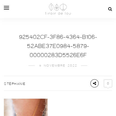
925402CF-3F86-4364-B106-
52ABE37E0984-5879-
00000283D5526E6F
4 NOVEMBRE 2022
0
STÉPHANIE